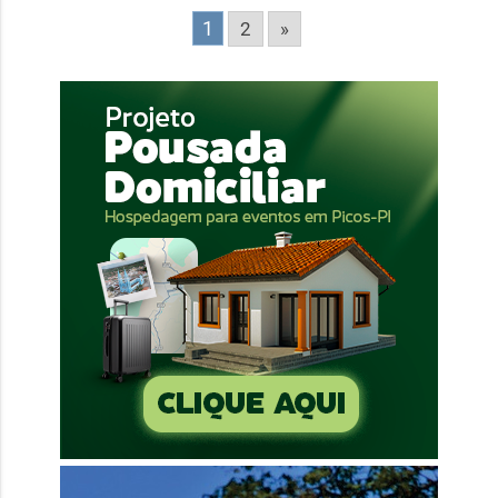
1
2
»