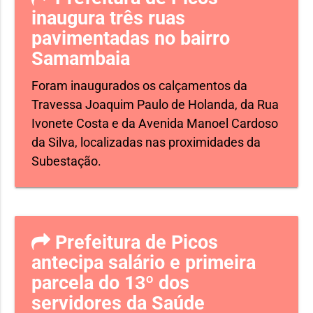
inaugura três ruas
pavimentadas no bairro
Samambaia
Foram inaugurados os calçamentos da
Travessa Joaquim Paulo de Holanda, da Rua
Ivonete Costa e da Avenida Manoel Cardoso
da Silva, localizadas nas proximidades da
Subestação.
Prefeitura de Picos
antecipa salário e primeira
parcela do 13º dos
servidores da Saúde