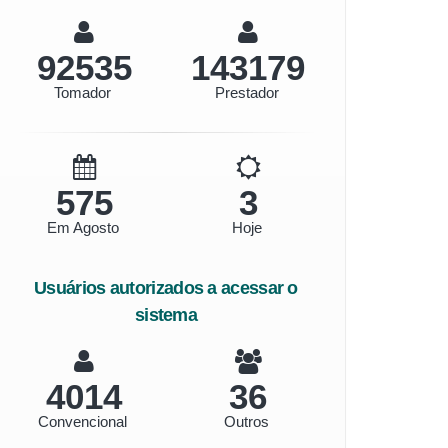
106771
165206
Tomador
Prestador
664
4
Em Agosto
Hoje
Usuários autorizados a acessar o
sistema
4632
42
Convencional
Outros