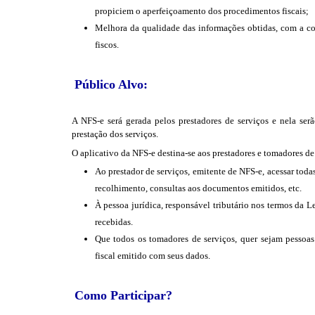
propiciem o aperfeiçoamento dos procedimentos fiscais;
Melhora da qualidade das informações obtidas, com a co
fiscos.
Público Alvo:
A NFS-e será gerada pelos prestadores de serviços e nela ser
prestação dos serviços.
O aplicativo da NFS-e destina-se aos prestadores e tomadores de
Ao prestador de serviços, emitente de NFS-e, acessar toda
recolhimento, consultas aos documentos emitidos, etc.
À pessoa jurídica, responsável tributário nos termos da L
recebidas.
Que todos os tomadores de serviços, quer sejam pessoas 
fiscal emitido com seus dados.
Como Participar?