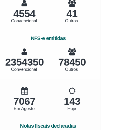
4554
41
Convencional
Outros
NFS-e emitidas
2716558
90519
Convencional
Outros
8154
165
Em Agosto
Hoje
Notas fiscais declaradas