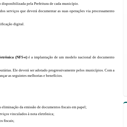
 disponibilizada pela Prefeitura de cada município.
r dos serviços que deverá documentar as suas operações via processamento
ificação digital.
letrônica (NFS-e)
é a implantação de um modelo nacional de documento
ibutárias. Ele deverá ser adotado progressivamente pelos municípios. Com a
nçar as seguintes melhorias e benefícios.
a eliminação da emissão de documentos fiscais em papel;
viços vinculados à nota eletrônica;
s fiscais;