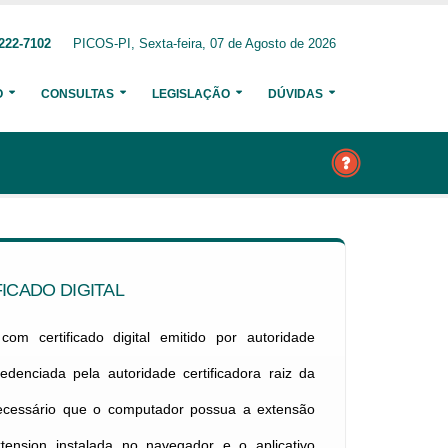
222-7102
PICOS-PI, Sexta-feira, 07 de Agosto de 2026
O
CONSULTAS
LEGISLAÇÃO
DÚVIDAS
ICADO DIGITAL
om certificado digital emitido por autoridade
credenciada pela autoridade certificadora raiz da
necessário que o computador possua a extensão
xtension instalada no navegador e o aplicativo