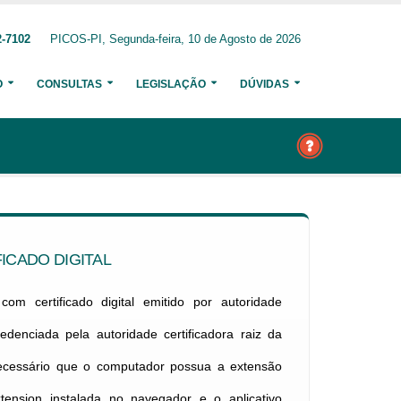
2-7102
PICOS-PI, Segunda-feira, 10 de Agosto de 2026
O
CONSULTAS
LEGISLAÇÃO
DÚVIDAS
ICADO DIGITAL
om certificado digital emitido por autoridade
credenciada pela autoridade certificadora raiz da
necessário que o computador possua a extensão
xtension instalada no navegador e o aplicativo