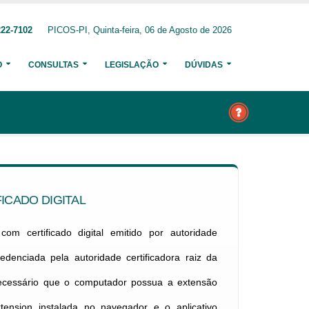
222-7102
PICOS-PI, Quinta-feira, 06 de Agosto de 2026
O
CONSULTAS
LEGISLAÇÃO
DÚVIDAS
ICADO DIGITAL
om certificado digital emitido por autoridade
credenciada pela autoridade certificadora raiz da
necessário que o computador possua a extensão
xtension instalada no navegador e o aplicativo