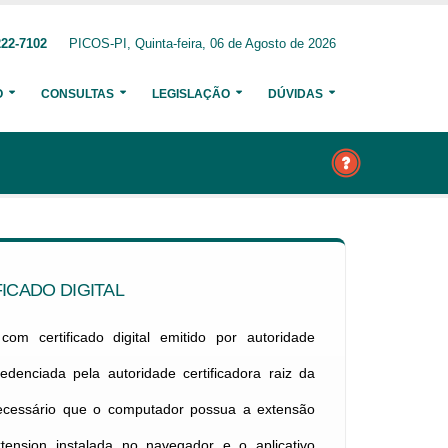
222-7102
PICOS-PI, Quinta-feira, 06 de Agosto de 2026
O
CONSULTAS
LEGISLAÇÃO
DÚVIDAS
ICADO DIGITAL
om certificado digital emitido por autoridade
credenciada pela autoridade certificadora raiz da
necessário que o computador possua a extensão
xtension instalada no navegador e o aplicativo