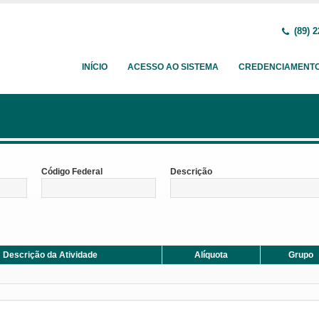
(89) 2
INÍCIO
ACESSO AO SISTEMA
CREDENCIAMENT
Código Federal
Descrição
Descrição da Atividade
Alíquota
Grupo