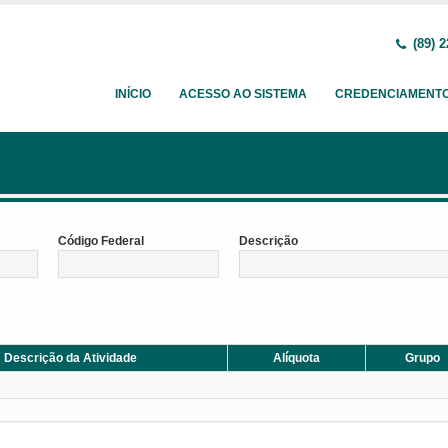
(89) 2
INÍCIO
ACESSO AO SISTEMA
CREDENCIAMENT
Código Federal
Descrição
Descrição da Atividade
Alíquota
Grupo