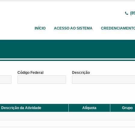
(89
INÍCIO
ACESSO AO SISTEMA
CREDENCIAMENT
Código Federal
Descrição
Descrição da Atividade
Alíquota
Grupo