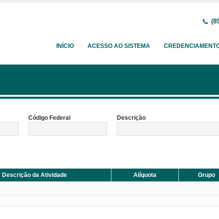
(89
INÍCIO
ACESSO AO SISTEMA
CREDENCIAMENT
Código Federal
Descrição
Descrição da Atividade
Alíquota
Grupo