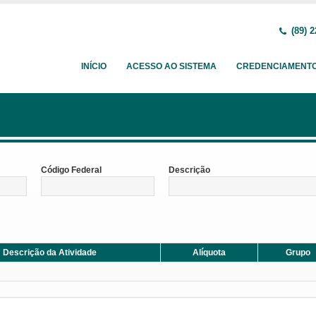
(89) 2
INÍCIO
ACESSO AO SISTEMA
CREDENCIAMENT
Código Federal
Descrição
Descrição da Atividade
Alíquota
Grupo