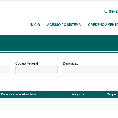
(89) 2
INÍCIO
ACESSO AO SISTEMA
CREDENCIAMENT
Código Federal
Descrição
Descrição da Atividade
Alíquota
Grupo