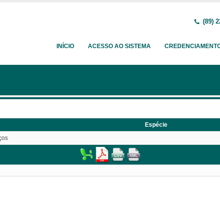
(89) 2
INÍCIO
ACESSO AO SISTEMA
CREDENCIAMENT
Espécie
ços