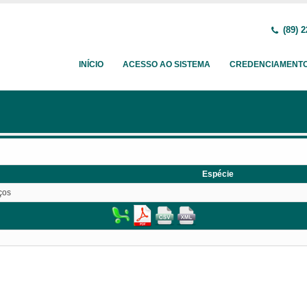
(89) 2
INÍCIO
ACESSO AO SISTEMA
CREDENCIAMENT
Espécie
ços