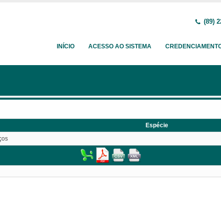
(89) 2
INÍCIO
ACESSO AO SISTEMA
CREDENCIAMENT
Espécie
ços