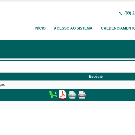
(89) 2
INÍCIO
ACESSO AO SISTEMA
CREDENCIAMENT
Espécie
ços