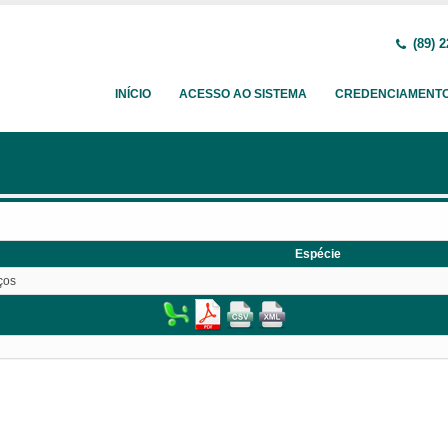
(89) 2
INÍCIO
ACESSO AO SISTEMA
CREDENCIAMENT
Espécie
ços