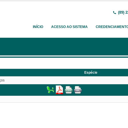
(89) 2
INÍCIO
ACESSO AO SISTEMA
CREDENCIAMENT
Espécie
ços