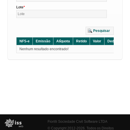
Lote
Pesquisar
NFS-e
Emissão
Alíquota
Retido
Valor
Dedução
D
Nenhum resultado encontrado!
Fiorilli Sociedade Civil Software LTDA
© Copyright 2012-2026. Todos os Direitos