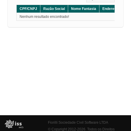
CPF/CNPJ
Razão Social
Nome Fantasia
Endereço
CE
Nenhum resultado encontrado!
Fiorilli Sociedade Civil Software LTDA
© Copyright 2012-2026. Todos os Direitos