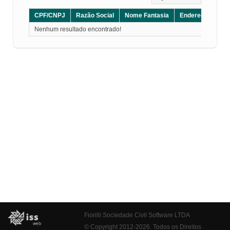
CPF/CNPJ
Razão Social
Nome Fantasia
Endereço
CE
Nenhum resultado encontrado!
Fiorilli Sociedade Civil Software LTDA
© Copyright 2012-2026. Todos os Direitos