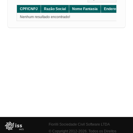
CPF/CNPJ
Razão Social
Nome Fantasia
Endereço
CE
Nenhum resultado encontrado!
Fiorilli Sociedade Civil Software LTDA
© Copyright 2012-2026. Todos os Direitos