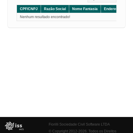
CPF/CNPJ
Razão Social
Nome Fantasia
Endereço
CE
Nenhum resultado encontrado!
Fiorilli Sociedade Civil Software LTDA
© Copyright 2012-2026. Todos os Direitos