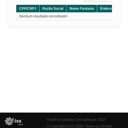
CPF/CNPJ
Razão Social
Nome Fantasia
Endereço
CE
Nenhum resultado encontrado!
Fiorilli Sociedade Civil Software LTDA
© Copyright 2012-2026. Todos os Direitos