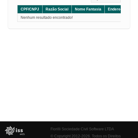
CPF/CNPJ
Razão Social
Nome Fantasia
Endereço
CE
Nenhum resultado encontrado!
Fiorilli Sociedade Civil Software LTDA
© Copyright 2012-2026. Todos os Direitos