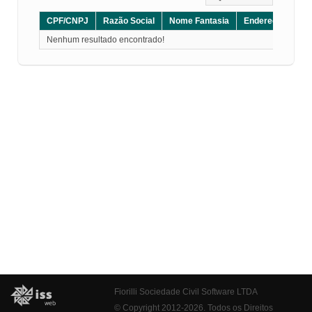
CPF/CNPJ
Razão Social
Nome Fantasia
Endereço
CE
Nenhum resultado encontrado!
Fiorilli Sociedade Civil Software LTDA
© Copyright 2012-2026. Todos os Direitos