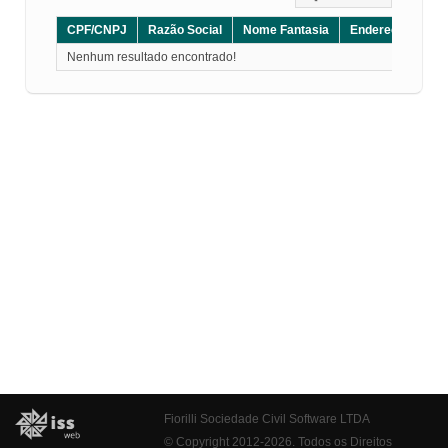
CPF/CNPJ
Razão Social
Nome Fantasia
Endereço
CE
Nenhum resultado encontrado!
Fiorilli Sociedade Civil Software LTDA
© Copyright 2012-2026. Todos os Direitos