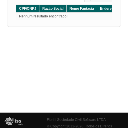
CPF/CNPJ
Razão Social
Nome Fantasia
Endereço
CE
Nenhum resultado encontrado!
Fiorilli Sociedade Civil Software LTDA
© Copyright 2012-2026. Todos os Direitos