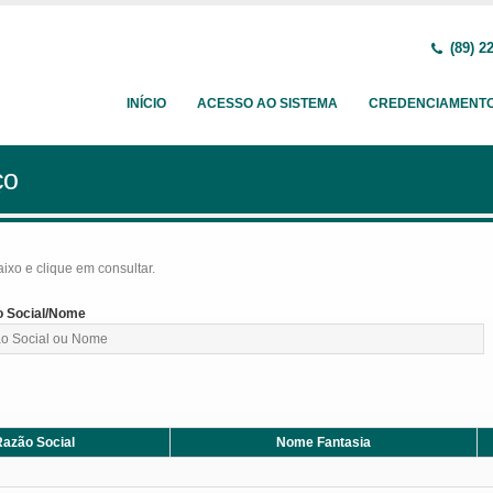
(89) 2
INÍCIO
ACESSO AO SISTEMA
CREDENCIAMENT
ço
baixo e clique em consultar.
 Social/Nome
azão Social
Nome Fantasia