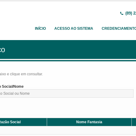
(89) 2
INÍCIO
ACESSO AO SISTEMA
CREDENCIAMENT
ço
baixo e clique em consultar.
 Social/Nome
azão Social
Nome Fantasia