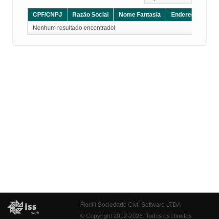
CPF/CNPJ
Razão Social
Nome Fantasia
Endereço
CE
Nenhum resultado encontrado!
Fiorilli Sociedade Civil Software LTDA
© Copyright 2012-2026. Todos os Direitos