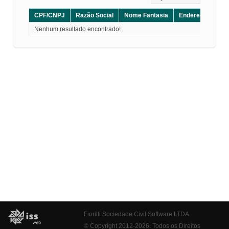
CPF/CNPJ
Razão Social
Nome Fantasia
Endereço
CE
Nenhum resultado encontrado!
Fiorilli Sociedade Civil Software LTDA
© Copyright 2012-2026. Todos os Direitos