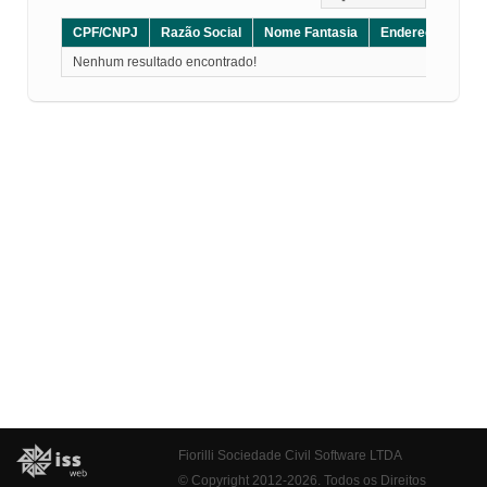
CPF/CNPJ
Razão Social
Nome Fantasia
Endereço
CE
Nenhum resultado encontrado!
Fiorilli Sociedade Civil Software LTDA
© Copyright 2012-2026. Todos os Direitos