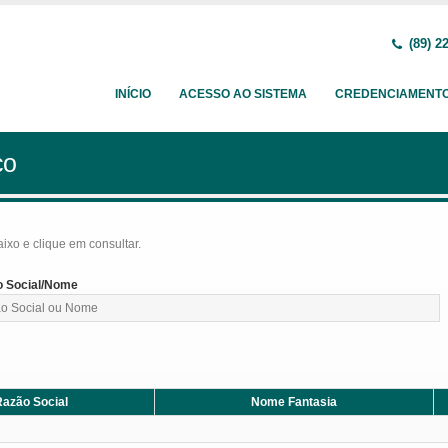
(89) 2
INÍCIO
ACESSO AO SISTEMA
CREDENCIAMENT
ço
baixo e clique em consultar.
 Social/Nome
azão Social
Nome Fantasia