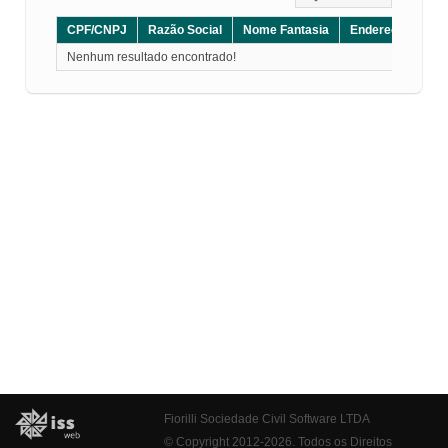
CPF/CNPJ
Razão Social
Nome Fantasia
Endereço
CE
Nenhum resultado encontrado!
Fiorilli Sociedade Civil Software LTDA
© Copyright 2012-2026. Todos os Direitos