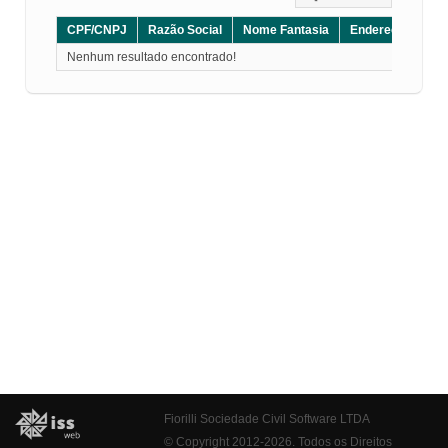
CPF/CNPJ
Razão Social
Nome Fantasia
Endereço
CE
Nenhum resultado encontrado!
Fiorilli Sociedade Civil Software LTDA
© Copyright 2012-2026. Todos os Direitos