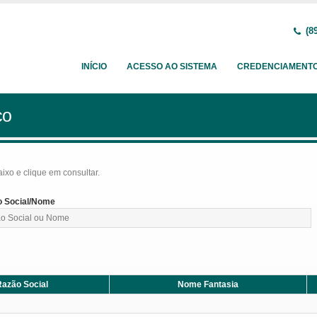
(89
INÍCIO
ACESSO AO SISTEMA
CREDENCIAMENT
ço
baixo e clique em consultar.
 Social/Nome
azão Social
Nome Fantasia