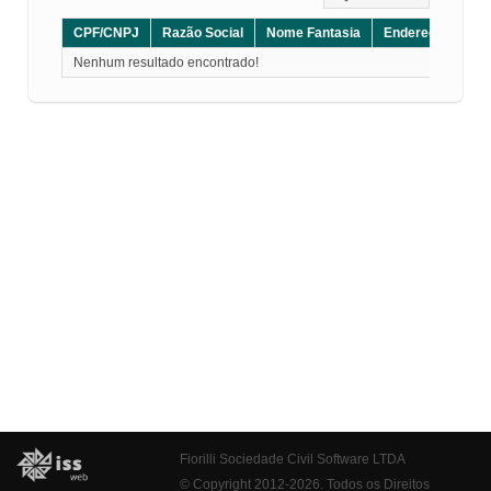
CPF/CNPJ
Razão Social
Nome Fantasia
Endereço
CE
Nenhum resultado encontrado!
Fiorilli Sociedade Civil Software LTDA
© Copyright 2012-2026. Todos os Direitos