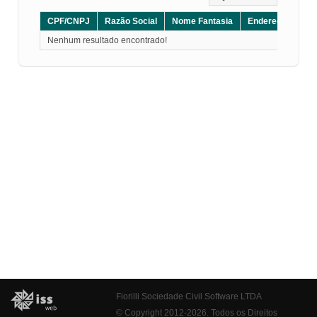
CPF/CNPJ
Razão Social
Nome Fantasia
Endereço
CE
Nenhum resultado encontrado!
Fiorilli Sociedade Civil Software LTDA
© Copyright 2012-2026. Todos os Direitos