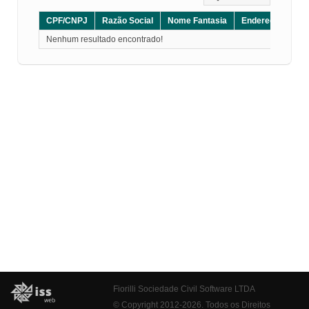
CPF/CNPJ
Razão Social
Nome Fantasia
Endereço
CE
Nenhum resultado encontrado!
Fiorilli Sociedade Civil Software LTDA
© Copyright 2012-2026. Todos os Direitos