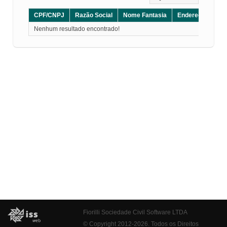
CPF/CNPJ
Razão Social
Nome Fantasia
Endereço
CE
Nenhum resultado encontrado!
Fiorilli Sociedade Civil Software LTDA
© Copyright 2012-2026. Todos os Direitos