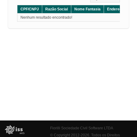
CPF/CNPJ
Razão Social
Nome Fantasia
Endereço
CE
Nenhum resultado encontrado!
Fiorilli Sociedade Civil Software LTDA
© Copyright 2012-2026. Todos os Direitos