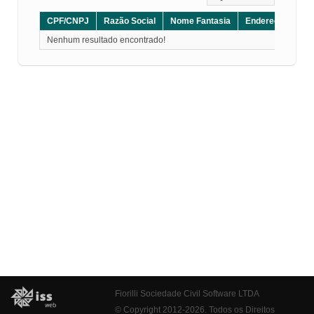
CPF/CNPJ
Razão Social
Nome Fantasia
Endereço
CE
Nenhum resultado encontrado!
Fiorilli Sociedade Civil Software LTDA
© Copyright 2012-2026. Todos os Direitos