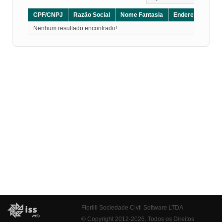
CPF/CNPJ
Razão Social
Nome Fantasia
Endereço
CE
Nenhum resultado encontrado!
Fiorilli Sociedade Civil Software LTDA
© Copyright 2012-2026. Todos os Direitos