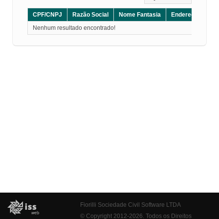
CPF/CNPJ
Razão Social
Nome Fantasia
Endereço
CE
Nenhum resultado encontrado!
Fiorilli Sociedade Civil Software LTDA
© Copyright 2012-2026. Todos os Direitos