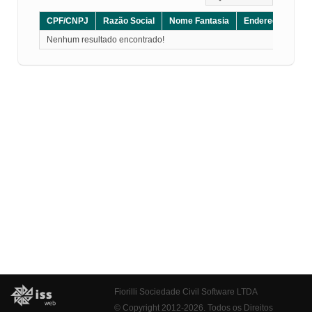
CPF/CNPJ
Razão Social
Nome Fantasia
Endereço
CE
Nenhum resultado encontrado!
Fiorilli Sociedade Civil Software LTDA
© Copyright 2012-2026. Todos os Direitos