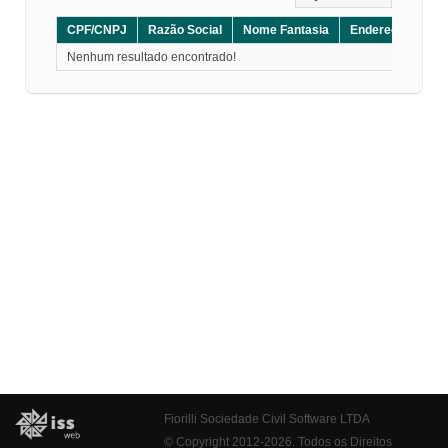
CPF/CNPJ
Razão Social
Nome Fantasia
Endereço
CE
Nenhum resultado encontrado!
Fiorilli Sociedade Civil Software LTDA
© Copyright 2012-2026. Todos os Direitos