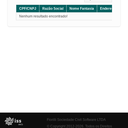
CPF/CNPJ
Razão Social
Nome Fantasia
Endereço
CE
Nenhum resultado encontrado!
Fiorilli Sociedade Civil Software LTDA
© Copyright 2012-2026. Todos os Direitos