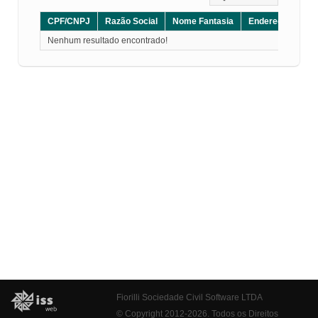
CPF/CNPJ
Razão Social
Nome Fantasia
Endereço
CE
Nenhum resultado encontrado!
Fiorilli Sociedade Civil Software LTDA
© Copyright 2012-2026. Todos os Direitos