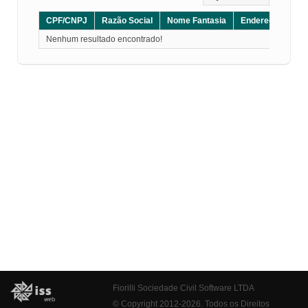
CPF/CNPJ
Razão Social
Nome Fantasia
Endereço
CE
Nenhum resultado encontrado!
Fiorilli Sociedade Civil Software LTDA
© Copyright 2012-2026. Todos os Direitos